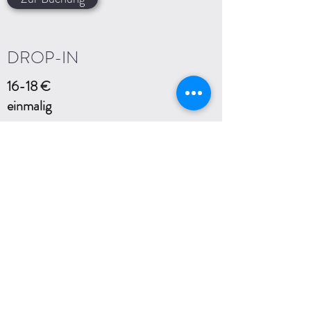
DROP-IN
16-18 €
einmalig
Einzelstunde
Teilnahme an einem beliebigen Kurs
deiner Wahl aus unserem Kursplan
Aerial Yoga Kurse sind inklusive!