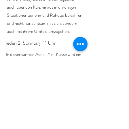
auch über den Kurs hinaus in unruhigen
Situationen zunehmend Ruhe zu bewahren
und nicht nur achtsam mit sich, sondern
auch mit ihrem Umfeld umzugehen.
jeden 2. Sonntag 11 Uhr
In dieser sanften Aerial-Yin-Klasse wird ein
kurz über dem Boden hängendes Tuch aus
Seide genutzt, um die Tiefenentspannung des
Körpers zu unterstützen.
Wir halten jede Asana für 1-5 Minuten und
arbeiten auf der Ebene des Bindegewebes
und der Faszien. Dies fördert die
Beweglichkeit und Tiefenentspannung
während Körper und Geist heilen und
regenerieren können. Diese passive Form des